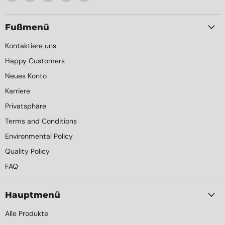
Element
Sie
Sie
Sie
Sie
Packaging
uns
uns
uns
uns
auf
auf
auf
auf
Fußmenü
Facebook
Instagram
LinkedIn
YouTube
Kontaktiere uns
Happy Customers
Neues Konto
Karriere
Privatsphäre
Terms and Conditions
Environmental Policy
Quality Policy
FAQ
Hauptmenü
Alle Produkte