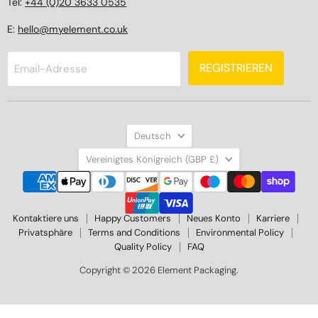
Tel:
+44 (0)20 3633 0535
E:
hello@myelement.co.uk
REGISTRIEREN
Email-Adresse
Sprache
Deutsch
Land
Vereinigtes Königreich
(GBP £)
Kontaktiere uns
Happy Customers
Neues Konto
Karriere
Privatsphäre
Terms and Conditions
Environmental Policy
Quality Policy
FAQ
Copyright © 2026 Element Packaging.