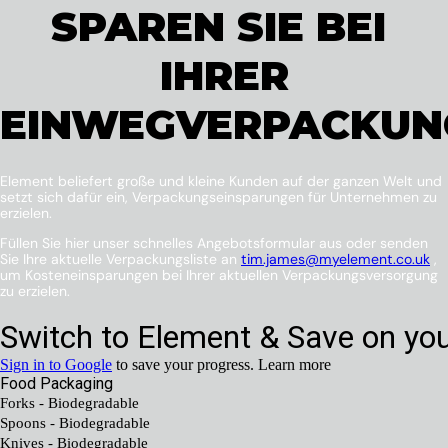
SPAREN SIE BEI ​​
IHRER
EINWEGVERPACKUN
Element beliefert große und kleine Kunden auf der ganzen Welt und
setzt sich dafür ein, Verpackungseinsparungen für Unternehmen zu
erzielen.
Füllen Sie hier unser schnelles Angebotsformular aus oder senden
Sie Ihre aktuelle Verpackungsliste an
tim.james@myelement.co.uk
,
um Kosteneinsparungen bei Ihrer aktuellen Verpackungsversorgung
zu erzielen.