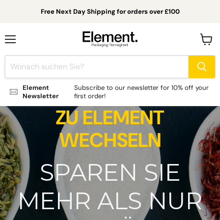
Free Next Day Shipping for orders over £100
Menü
Waren
anzei
Element
Subscribe to our newsletter for 10% off your
Newsletter
first order!
ZU ELEMENT
WECHSELN
SPAREN SIE
MEHR ALS NUR