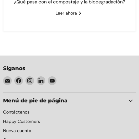
¿Qué pasa con el compostaje y la biodegradación?
Leer ahora
Síganos
Encuéntrenos
Encuéntrenos
Encuéntrenos
Encuéntrenos
Encuéntrenos
en
en
en
en
en
Correo
Facebook
Instagram
LinkedIn
YouTube
electrónico
Menú de pie de página
Contáctenos
Happy Customers
Nueva cuenta