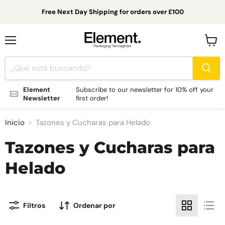
Free Next Day Shipping for orders over £100
Menú
Ver
carrit
Element
Subscribe to our newsletter for 10% off your
Newsletter
first order!
Inicio
Tazones y Cucharas para Helado
Tazones y Cucharas para
Helado
Filtros
Ordenar por