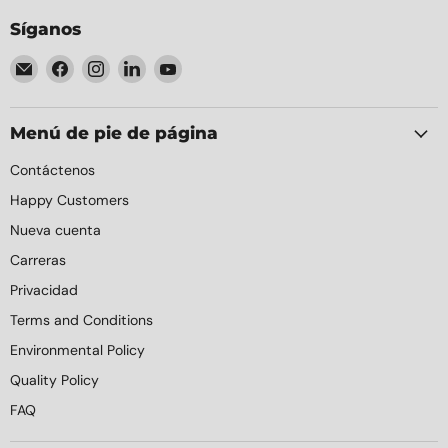
Síganos
Encuéntrenos
Encuéntrenos
Encuéntrenos
Encuéntrenos
Encuéntrenos
en
en
en
en
en
Correo
Facebook
Instagram
LinkedIn
YouTube
electrónico
Menú de pie de página
Contáctenos
Happy Customers
Nueva cuenta
Carreras
Privacidad
Terms and Conditions
Environmental Policy
Quality Policy
FAQ