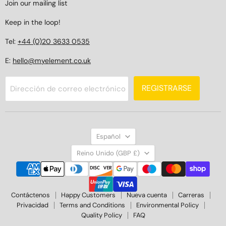
Join our mailing list
Keep in the loop!
Tel:
+44 (0)20 3633 0535
E:
hello@myelement.co.uk
REGISTRARSE
Dirección de correo electrónico
Idioma
Español
País
Reino Unido
(GBP £)
Contáctenos
Happy Customers
Nueva cuenta
Carreras
Privacidad
Terms and Conditions
Environmental Policy
Quality Policy
FAQ