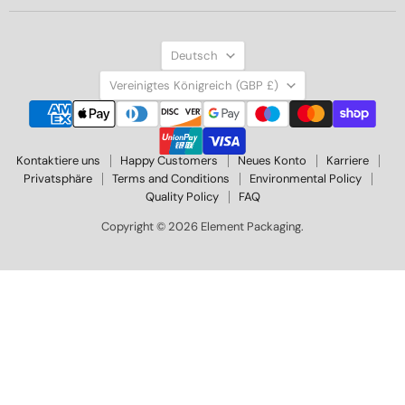
Sprache
Deutsch
Land
Vereinigtes Königreich
(GBP £)
Kontaktiere uns
Happy Customers
Neues Konto
Karriere
Privatsphäre
Terms and Conditions
Environmental Policy
Quality Policy
FAQ
Copyright © 2026 Element Packaging.