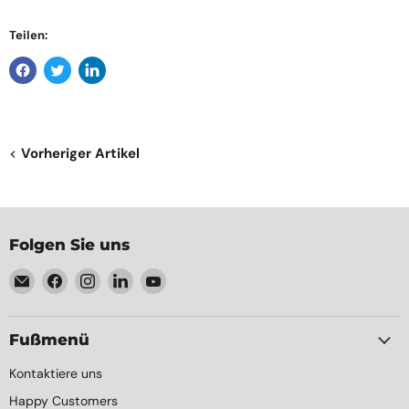
Teilen:
Vorheriger Artikel
Folgen Sie uns
Email
Finden
Finden
Finden
Finden
Element
Sie
Sie
Sie
Sie
Packaging
uns
uns
uns
uns
auf
auf
auf
auf
Fußmenü
Facebook
Instagram
LinkedIn
YouTube
Kontaktiere uns
Happy Customers