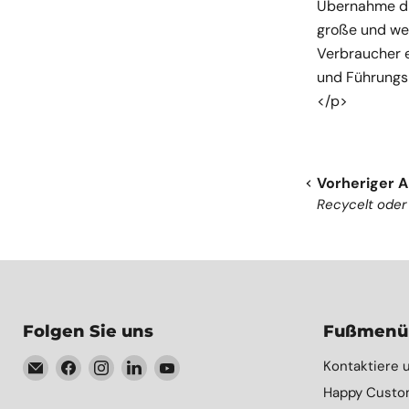
Übernahme die
große und wei
Verbraucher 
und Führungsk
</p>
Vorheriger A
Recycelt oder
Folgen Sie uns
Fußmenü
Email
Finden
Finden
Finden
Finden
Kontaktiere 
Element
Sie
Sie
Sie
Sie
Happy Custo