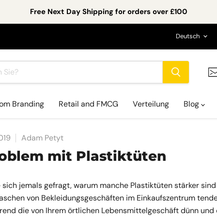
Free Next Day Shipping for orders over £100
Sprac
Deutsch
om Branding
Retail and FMCG
Verteilung
Blog
019
Adam Petyt
oblem mit Plastiktüten
sich jemals gefragt, warum manche Plastiktüten stärker sind
schen von Bekleidungsgeschäften im Einkaufszentrum tenden
rend die von Ihrem örtlichen Lebensmittelgeschäft dünn und