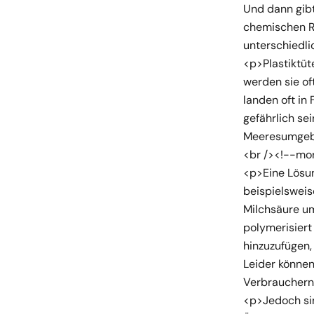
Und dann gibt
chemischen Re
unterschiedli
<p>Plastiktüt
werden sie of
landen oft in
gefährlich se
Meeresumgebu
<br /><!--mo
<p>Eine Lösun
beispielsweis
Milchsäure um
polymerisiert
hinzuzufügen,
Leider können
Verbrauchern
<p>Jedoch sin