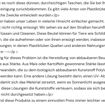
 es noch diese dünnen, durchsichtigen Taschen, die Sie bei Ih
inigung zurückbekommen. Es gibt viele Arten von Plastiktüten,
che Zwecke entwickelt wurden.</p>
en haben unser Leben in vielerlei Hinsicht einfacher gemacht.
t nicht richtig entsorgt. Wir sehen sie auf den Straßen herumf
 Flüssen und Ozeanen. Diese Beutel können für Tiere wie Schil
in, die sie aufnehmen oder von ihnen erwürgt werden, insbeso
ngen, in denen Plastiktüten Quallen und anderen Nahrungsmi
re--></p >
g für dieses Problem ist die Herstellung von abbaubaren Beu
e aus Stärke. Aus Mais oder Kartoffeln gewonnene Stärke lässt
wandeln, die zu dem biologisch abbaubaren Kunststoff Polyl
 werden kann. Eine andere Lösung besteht darin, einen UV-A
 damit sich das Material zersetzt, wenn es Sonnenlicht ausges
 diese Lösungen die Kunststoffe verteuern, sodass sie sich be
 nicht durchgesetzt haben.</p>
d diese Produkte zu einem sinnvollen Preis immer leichter ve