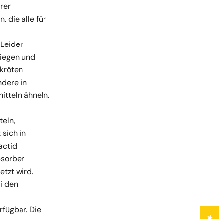
rer
 die alle für
 Leider
liegen und
dkröten
ndere in
tteln ähneln.
teln,
 sich in
actid
bsorber
etzt wird.
i den
rfügbar. Die