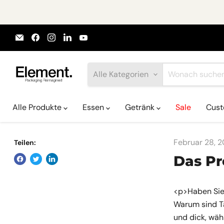
Email
Finden
Finden
Finden
Finden
Element
Sie
Sie
Sie
Sie
Packaging
uns
uns
uns
uns
auf
auf
auf
auf
Facebook
Instagram
LinkedIn
YouTube
Alle Kategorien
Alle Produkte
Essen
Getränk
Sale
Cust
Februar 28, 2
Teilen:
Das Pr
<p>Haben Sie 
Warum sind Ta
und dick, wäh