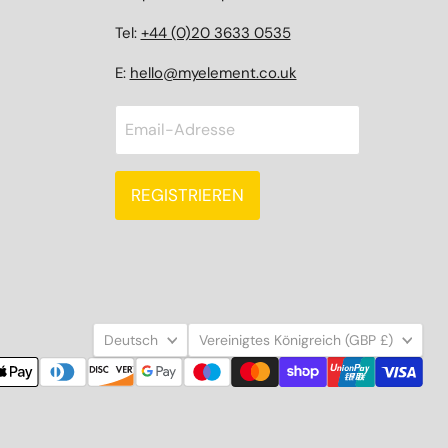
Tel:
+44 (0)20 3633 0535
E:
hello@myelement.co.uk
Email-Adresse
REGISTRIEREN
Sprache
Land
Deutsch
Vereinigtes Königreich
(GBP £)