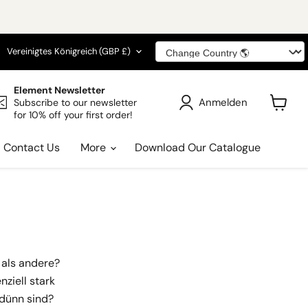
he
Land
Vereinigtes Königreich
(GBP £)
Element Newsletter
Anmelden
Subscribe to our newsletter
for 10% off your first order!
Warenk
anzeig
Contact Us
More
Download Our Catalogue
 als andere?
ziell stark
 dünn sind?