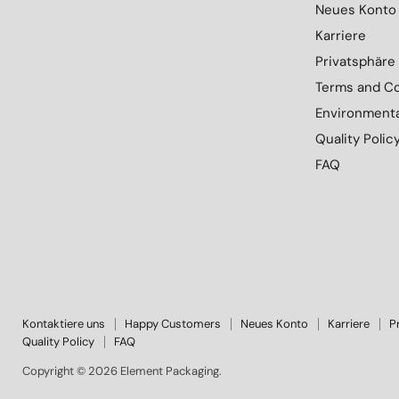
Packaging
uns
uns
uns
uns
Neues Konto
auf
auf
auf
auf
Karriere
Facebook
Instagram
LinkedIn
YouTube
Privatsphäre
Terms and Co
Environmenta
Quality Polic
FAQ
Kontaktiere uns
Happy Customers
Neues Konto
Karriere
P
Quality Policy
FAQ
Copyright © 2026 Element Packaging.