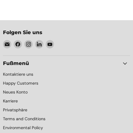
Folgen Sie uns
Email
Finden
Finden
Finden
Finden
Element
Sie
Sie
Sie
Sie
Packaging
uns
uns
uns
uns
auf
auf
auf
auf
Fußmenü
Facebook
Instagram
LinkedIn
YouTube
Kontaktiere uns
Happy Customers
Neues Konto
Karriere
Privatsphäre
Terms and Conditions
Environmental Policy