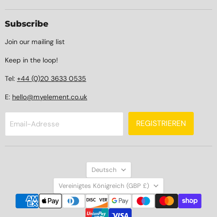
Subscribe
Join our mailing list
Keep in the loop!
Tel:
+44 (0)20 3633 0535
E:
hello@myelement.co.uk
REGISTRIEREN
Email-Adresse
Sprache
Deutsch
Land
Vereinigtes Königreich
(GBP £)