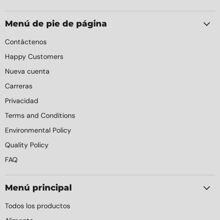
en
en
en
en
en
Correo
Facebook
Instagram
LinkedIn
YouTube
electrónico
Menú de pie de página
Contáctenos
Happy Customers
Nueva cuenta
Carreras
Privacidad
Terms and Conditions
Environmental Policy
Quality Policy
FAQ
Menú principal
Todos los productos