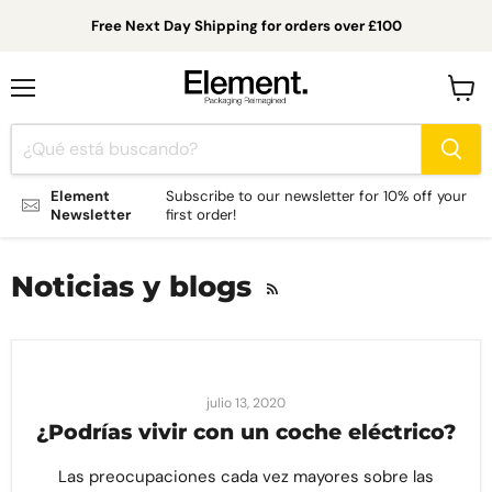
Free Next Day Shipping for orders over £100
Menú
Ver
carrit
Element
Subscribe to our newsletter for 10% off your
Newsletter
first order!
Noticias y blogs
RSS
julio 13, 2020
¿Podrías vivir con un coche eléctrico?
Las preocupaciones cada vez mayores sobre las